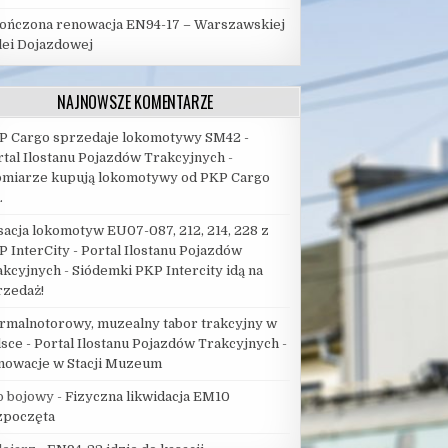
ończona renowacja EN94-17 – Warszawskiej
lei Dojazdowej
NAJNOWSZE KOMENTARZE
P Cargo sprzedaje lokomotywy SM42 -
rtal Ilostanu Pojazdów Trakcyjnych
-
omiarze kupują lokomotywy od PKP Cargo
.
sacja lokomotyw EU07-087, 212, 214, 228 z
P InterCity - Portal Ilostanu Pojazdów
akcyjnych
-
Siódemki PKP Intercity idą na
rzedaż!
rmalnotorowy, muzealny tabor trakcyjny w
lsce - Portal Ilostanu Pojazdów Trakcyjnych
-
nowacje w Stacji Muzeum
p bojowy
-
Fizyczna likwidacja EM10
zpoczęta