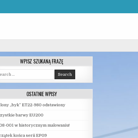
WPISZ SZUKANĄ FRAZĘ
arch
:
OSTATNIE WPISY
elony „byk” ET22-980 odstawiony
zystkie barwy EU200
08-001 w historycznym malowaniu!
czątek końca serii EP09