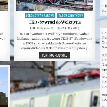
Uk
Ko
LOKOMOTYWY PAROWE
TABOR ZABYTKOWY
Posted
in
TKi3-87 wróci do Wolsztyna
AUTHOR:
PUBLISHED
KONRAD CZAPRACKI
18 KWIETNIA 2023
DATE:
PK
uł
IK Parowozownia Wolsztyn poinformowała o
Po
wej
finalizacji zakupu parowozu TKi3-87. Zbudowany
Zł
w 1908 roku w zakładach Union-Gießerei,
S.A
Lokomotivfabrik & Schiffswerft, Königsberg…
TKI3-
CONTINUE READING...
Ka
87
PK
WRÓCI
DO
Tr
WOLSZTYNA
sp
No
Po
Re
ce
ro