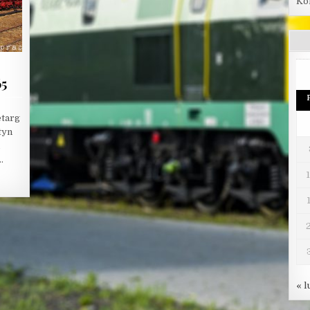
Ko
65
etarg
tyn
…
« l