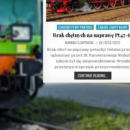
LOKOMOTYWY PAROWE
TABOR ZABYTKOWY
Posted
in
Brak chętnych na naprawę Pt47-
AUTHOR:
PUBLISHED
KONRAD CZAPRACKI
26 LIPCA 2022
DATE:
Brak ofert na naprawę petuchy! Ostatni prz
ogłoszony przez IK Parowozownia Wolsz
zakończył się niepowodzeniem. Wyniki
przetargu w sprawie przeprowadzenia
BRAK
CONTINUE READING...
CHĘTNYCH
NA
NAPRAWĘ
PT47-
65