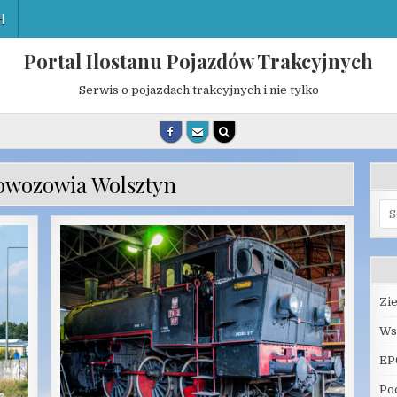
H
Portal Ilostanu Pojazdów Trakcyjnych
Serwis o pojazdach trakcyjnych i nie tylko
owozowia Wolsztyn
Se
for
Zi
Ws
EP
Po