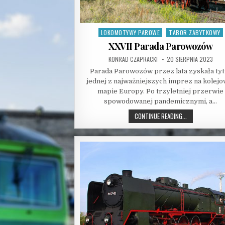
LOKOMOTYWY PAROWE
TABOR ZABYTKOWY
Posted
in
XXVII Parada Parowozów
AUTHOR:
PUBLISHED
KONRAD CZAPRACKI
20 SIERPNIA 2023
DATE:
Parada Parowozów przez lata zyskała tyt
jednej z najważniejszych imprez na kolejo
mapie Europy. Po trzyletniej przerwie
spowodowanej pandemicznymi, a…
XXVII
CONTINUE READING...
PARADA
PAROWOZÓW