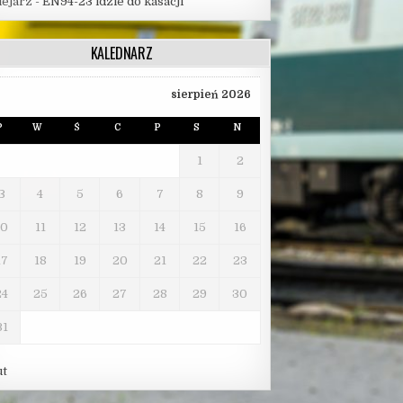
lejarz
-
EN94-23 idzie do kasacji
KALEDNARZ
sierpień 2026
P
W
Ś
C
P
S
N
1
2
3
4
5
6
7
8
9
10
11
12
13
14
15
16
17
18
19
20
21
22
23
24
25
26
27
28
29
30
31
ut