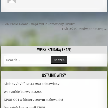
Nawigacja
← ZNTKiM Gdańsk naprawi lokomotywy EP08?
wpisu
TKh 05353 znów pod parą! →
WPISZ SZUKANĄ FRAZĘ
Search
for:
OSTATNIE WPISY
Zielony „byk” ET22-980 odstawiony
Wszystkie barwy EU200
EP08-001 w historycznym malowaniu!
Początek końca serii EP09