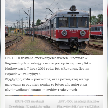
EN71-001 w szaro-czerwonych barwach Przewozów
Regionalnych oczekująca na rozpoczęcie naprawy P4 w
Idzikowicach, 7 lipca 2016 roku, fot. @Rogonon, Ilostan
Pojazdów Trakcyjnych
Wygląd pojazdu w pierwotnej oraz późniejszej wersji
malowania prezentują poniższe fotografie autorstwa
użytkowników Ilostanu Pojazdów Trakcyjnych.
EN71-001 na stacji
EN71-001 na stacji Kraków
Trzebinia, 19 października
Płaszów, 9 listopada 2016 r.