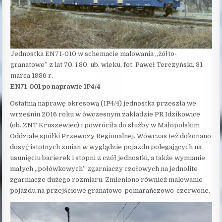
Jednostka EN71-010 w schemacie malowania „żółto-
granatowe” z lat 70. i 80. ub. wieku, fot. Paweł Terczyński, 31
marca 1986 r.
EN71-001 po naprawie 1P4/4
Ostatnią naprawę okresową (1P4/4) jednostka przeszła we
wrześniu 2016 roku w ówczesnym zakładzie PR Idzikowice
(ob. ZNT Kruszewiec) i powróciła do służby w Małopolskim
Oddziale spółki Przewozy Regionalnej. Wówczas też dokonano
dosyć istotnych zmian w wyglądzie pojazdu polegających na
usunięciu barierek i stopni z czół jednostki, a także wymianie
małych „połówkowych” zgarniaczy czołowych na jednolite
zgarniacze dużego rozmiaru. Zmieniono również malowanie
pojazdu na przejściowe granatowo-pomarańczowo-czerwone.