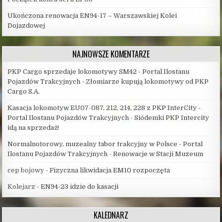
Ukończona renowacja EN94-17 – Warszawskiej Kolei
Dojazdowej
NAJNOWSZE KOMENTARZE
PKP Cargo sprzedaje lokomotywy SM42 - Portal Ilostanu
Pojazdów Trakcyjnych
-
Złomiarze kupują lokomotywy od PKP
Cargo S.A.
Kasacja lokomotyw EU07-087, 212, 214, 228 z PKP InterCity -
Portal Ilostanu Pojazdów Trakcyjnych
-
Siódemki PKP Intercity
idą na sprzedaż!
Normalnotorowy, muzealny tabor trakcyjny w Polsce - Portal
Ilostanu Pojazdów Trakcyjnych
-
Renowacje w Stacji Muzeum
cep bojowy
-
Fizyczna likwidacja EM10 rozpoczęta
Kolejarz
-
EN94-23 idzie do kasacji
KALEDNARZ