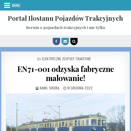
Skip
MENU
to
content
Portal Ilostanu Pojazdów Trakcyjnych
Serwis o pojazdach trakcyjnych i nie tylko
POSTED
ELEKTRYCZNE ZESPOŁY TRAKCYJNE
IN
EN71-001 odzyska fabryczne
malowanie!
AUTHOR:
PUBLISHED
KAMIL SIKORA
18 GRUDNIA 2022
DATE: