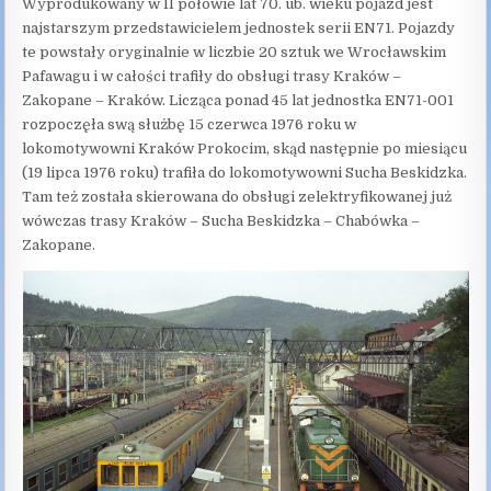
Wyprodukowany w II połowie lat 70. ub. wieku pojazd jest
najstarszym przedstawicielem jednostek serii EN71. Pojazdy
te powstały oryginalnie w liczbie 20 sztuk we Wrocławskim
Pafawagu i w całości trafiły do obsługi trasy Kraków –
Zakopane – Kraków. Licząca ponad 45 lat jednostka EN71-001
rozpoczęła swą służbę 15 czerwca 1976 roku w
lokomotywowni Kraków Prokocim, skąd następnie po miesiącu
(19 lipca 1976 roku) trafiła do lokomotywowni Sucha Beskidzka.
Tam też została skierowana do obsługi zelektryfikowanej już
wówczas trasy Kraków – Sucha Beskidzka – Chabówka –
Zakopane.