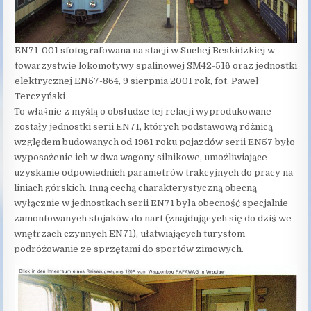
EN71-001 sfotografowana na stacji w Suchej Beskidzkiej w
towarzystwie lokomotywy spalinowej SM42-516 oraz jednostki
elektrycznej EN57-864, 9 sierpnia 2001 rok, fot. Paweł
Terczyński
To właśnie z myślą o obsłudze tej relacji wyprodukowane
zostały jednostki serii EN71, których podstawową różnicą
względem budowanych od 1961 roku pojazdów serii EN57 było
wyposażenie ich w dwa wagony silnikowe, umożliwiające
uzyskanie odpowiednich parametrów trakcyjnych do pracy na
liniach górskich. Inną cechą charakterystyczną obecną
wyłącznie w jednostkach serii EN71 była obecność specjalnie
zamontowanych stojaków do nart (znajdujących się do dziś we
wnętrzach czynnych EN71), ułatwiających turystom
podróżowanie ze sprzętami do sportów zimowych.