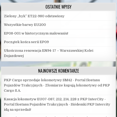
OSTATNIE WPISY
Zielony „byk” ET22-980 odstawiony
Wszystkie barwy EU200
EP08-001 w historycznym malowaniu!
Początek końca serii EP09
Ukończona renowacja EN94-17 – Warszawskiej Kolei
Dojazdowej
NAJNOWSZE KOMENTARZE
PKP Cargo sprzedaje lokomotywy SM42 - Portal Ilostanu
Pojazdów Trakcyjnych
-
Złomiarze kupują lokomotywy od PKP
Cargo S.A.
Kasacja lokomotyw EU07-087, 212, 214, 228 z PKP InterCity -
Portal Ilostanu Pojazdów Trakcyjnych
-
Siódemki PKP Intercity
idą na sprzedaż!