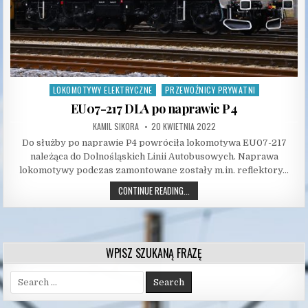
LOKOMOTYWY ELEKTRYCZNE
PRZEWOŹNICY PRYWATNI
Posted
in
EU07-217 DLA po naprawie P4
AUTHOR:
PUBLISHED
KAMIL SIKORA
20 KWIETNIA 2022
DATE:
Do służby po naprawie P4 powróciła lokomotywa EU07-217
należąca do Dolnośląskich Linii Autobusowych. Naprawa
lokomotywy podczas zamontowane zostały m.in. reflektory…
EU07-
CONTINUE READING...
217
DLA
PO
NAPRAWIE
P4
WPISZ SZUKANĄ FRAZĘ
Search
for: