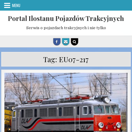
Skip
MENU
to
content
Portal Ilostanu Pojazdów Trakcyjnych
Serwis o pojazdach trakcyjnych i nie tylko
Tag:
EU07-217