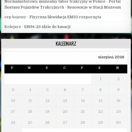
Normalnotorowy, muzealny tabor trakcyjny w Polsce - Portal
Ilostanu Pojazdów Trakcyjnych
-
Renowacje w Stacji Muzeum
cep bojowy
-
Fizyczna likwidacja EM10 rozpoczęta
Kolejarz
-
EN94-23 idzie do kasacji
KALEDNARZ
sierpień 2026
P
W
Ś
C
P
S
N
1
2
3
4
5
6
7
8
9
10
11
12
13
14
15
16
17
18
19
20
21
22
23
24
25
26
27
28
29
30